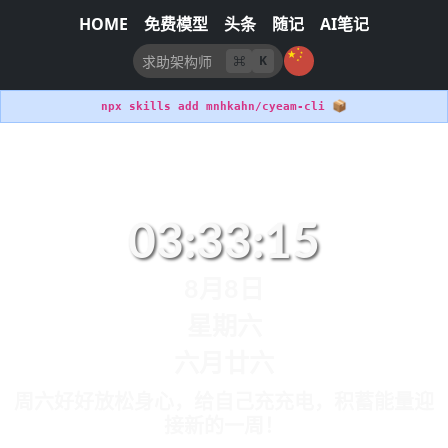
HOME
免费模型
头条
随记
AI笔记
K
📦
npx skills add mnhkahn/cyeam-cli
03:33:15
8月8日
星期六
六月廿六
周六好好放松身心，给自己充充电，积蓄能量迎
接新的一周！