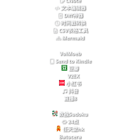
CNote
文本编辑器
Diff神器
时间戳转换
CSV表格工具
Mermaid
VolMoeb
Send to Kindle
豆瓣
V2EX
小红书
抖音
直播8
数独Sudoku
24点
任天堂hk
Batocera